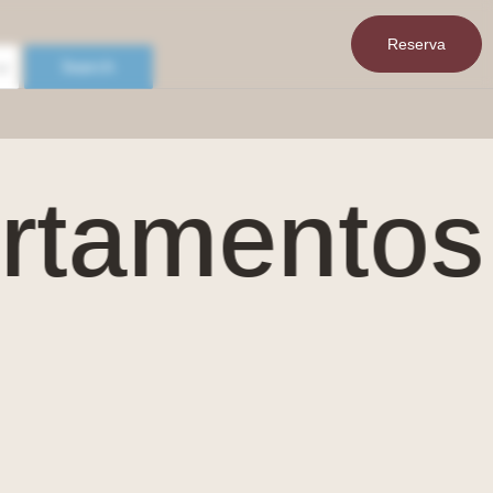
Reserva
Search
⋅
amentos