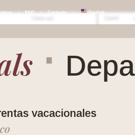
sotros
FAQ
Contacto
English
Guests
⋅
s
Depart
rentas vacacionales
ico