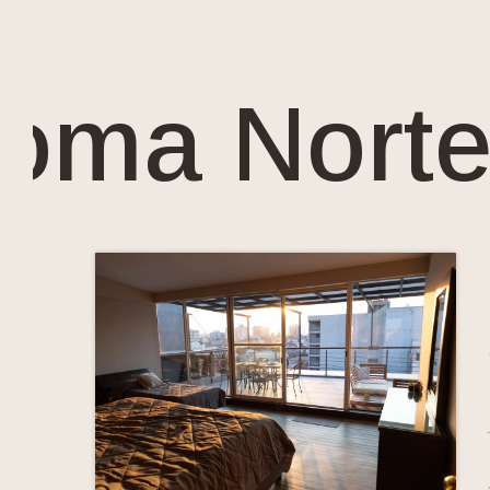
⋅
a Norte