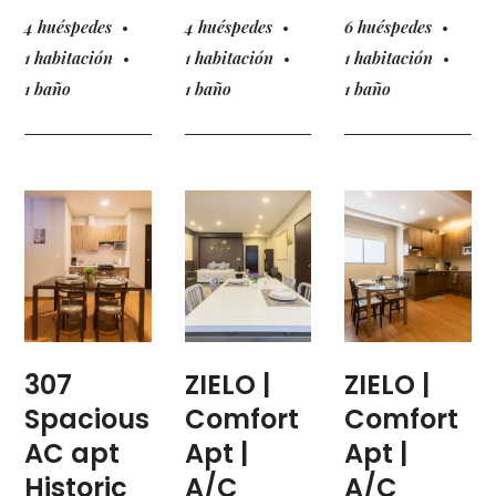
4 huéspedes
4 huéspedes
6 huéspedes
1 habitación
1 habitación
1 habitación
1 baño
1 baño
1 baño
307
ZIELO |
ZIELO |
Spacious
Comfort
Comfort
AC apt
Apt |
Apt |
Historic
A/C
A/C