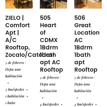
ZIELO |
505
506
Comfort
Heart
Great
Apt |
of
Location
A/C
CDMX
AC
Rooftop,
1Bdrm
1Bdrm
Zocalo/Catedral
1bath
1bath
apt AC
apt
5 de febrero
Rooftop
Rooftop
Depa una
habitación
5 de febrero
5 de febrero
Depa una
Depa una
3 huéspedes
habitación
habitación
1 habitación
1 baño
4 huéspedes
4 huéspedes