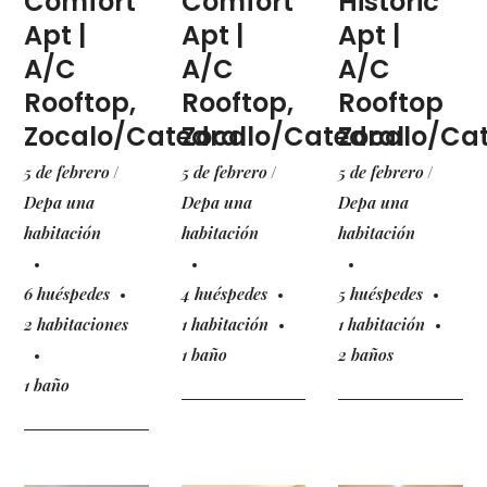
Comfort
Comfort
Historic
Apt |
Apt |
Apt |
A/C
A/C
A/C
Rooftop,
Rooftop,
Rooftop
Zocalo/Catedral
Zocalo/Catedral
Zocalo/Cat
5 de febrero
5 de febrero
5 de febrero
Depa una
Depa una
Depa una
habitación
habitación
habitación
6 huéspedes
4 huéspedes
5 huéspedes
2 habitaciones
1 habitación
1 habitación
1 baño
2 baños
1 baño