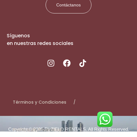
Contáctanos
Síguenos
en nuestras redes sociales
Términos y Condiciones
Copyright © 2025 EL ZIELO RENTALS. All Rights Reserved.
Política de Privacidad