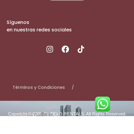
Síguenos
en nuestras redes sociales
Términos y Condiciones
Copyright © 2025 EL ZIELO RENTALS. All Rights Reserved.
Política de Privacidad
Made by
Prestige Booking
.