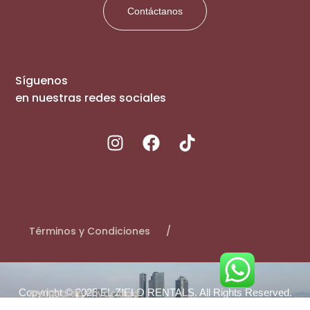
Contáctanos
Síguenos
en nuestras redes sociales
Términos y Condiciones
Copyright © 2025 EL ZIELO RENTALS. All Rights Reserved.
Política de Privacidad