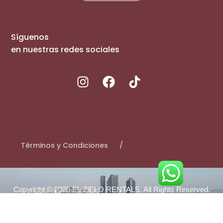
Síguenos
en nuestras redes sociales
Términos y Condiciones
Copyright © 2025 EL ZIELO RENTALS. All Rights Reserved.
Política de Privacidad
Made by
Prestige Booking
.